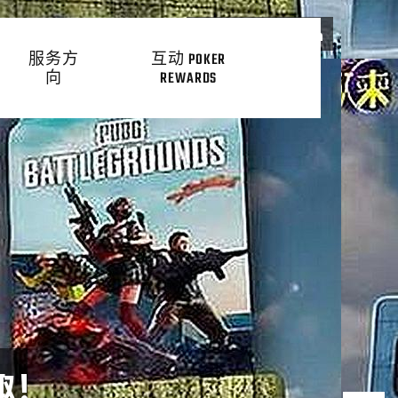
服务方
互动 POKER
向
REWARDS